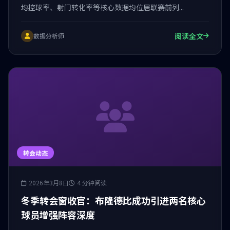
均控球率、射门转化率等核心数据均位居联赛前列...
阅读全文
数据分析师
转会动态
2026年3月8日
4 分钟阅读
冬季转会窗收官：布隆德比成功引进两名核心
球员增强阵容深度