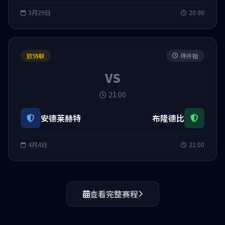
3月29日
20:00
欧协联
待开始
VS
21:00
安德莱赫特
布隆德比
4月4日
21:00
查看完整赛程