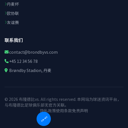
丹麦杯
欧协联
友谊赛
联系我们
contact@brondbyvs.com
+45 12 34 56 78
Brøndby Stadion, 丹麦
© 2026 布隆德比vs. All rights reserved. 本网站为球迷资讯平台，
与布隆德比足球俱乐部无官方关联。
隐私政策
使用条款
免责声明
🔗
英冠球队推荐