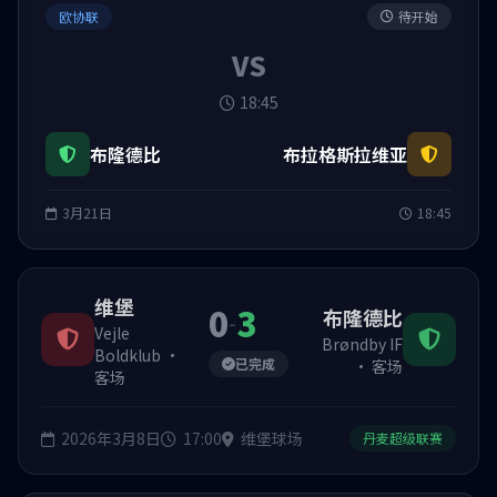
欧协联
待开始
VS
18:45
布隆德比
布拉格斯拉维亚
3月21日
18:45
维堡
0
3
布隆德比
-
Vejle
Brøndby IF
Boldklub ·
已完成
· 客场
客场
2026年3月8日
17:00
维堡球场
丹麦超级联赛