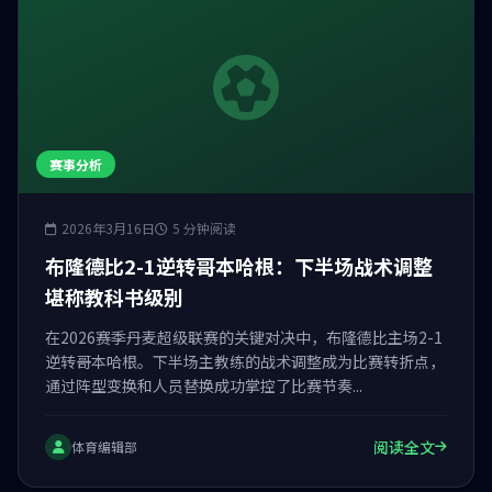
赛事分析
2026年3月16日
5 分钟阅读
布隆德比2-1逆转哥本哈根：下半场战术调整
堪称教科书级别
在2026赛季丹麦超级联赛的关键对决中，布隆德比主场2-1
逆转哥本哈根。下半场主教练的战术调整成为比赛转折点，
通过阵型变换和人员替换成功掌控了比赛节奏...
阅读全文
体育编辑部