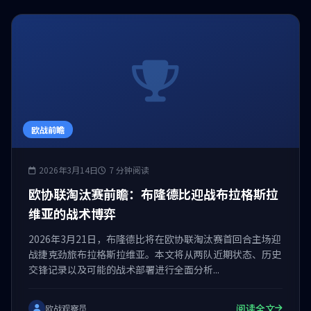
欧战前瞻
2026年3月14日
7 分钟阅读
欧协联淘汰赛前瞻：布隆德比迎战布拉格斯拉
维亚的战术博弈
2026年3月21日，布隆德比将在欧协联淘汰赛首回合主场迎
战捷克劲旅布拉格斯拉维亚。本文将从两队近期状态、历史
交锋记录以及可能的战术部署进行全面分析...
阅读全文
欧战观察员