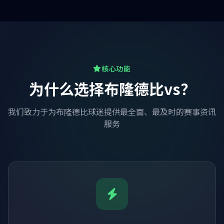
核心功能
为什么选择布隆德比vs？
我们致力于为布隆德比球迷提供最全面、最及时的赛事资讯
服务